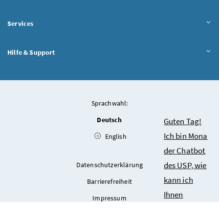
Services
Hilfe & Support
Sprachwahl:
Deutsch
Chatbot
Guten Tag!
Ich bin Mona
English
der Chatbot
des USP, wie
Datenschutzerklärung
kann ich
Barrierefreiheit
Ihnen
Impressum
behilflich