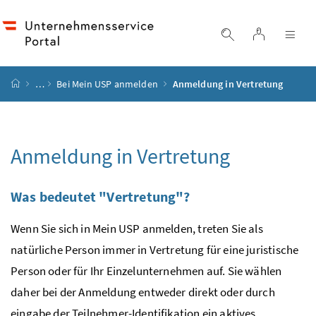
Accesskey
Accesskey
Accesskey
Accesskey
Zum Inhalt
Zum Hauptmenü
Zum Untermenü
Zur Suche
[4]
[1]
[3]
[2]
Login
Suche einblend
Nav
Startseite
…
Bei Mein
USP
anmelden
Anmeldung in Vertretung
Anmeldung in Vertretung
Was bedeutet "Vertretung"?
Wenn Sie sich in Mein
USP
anmelden, treten Sie als
natürliche Person immer in Vertretung für eine juristische
Person oder für Ihr Einzelunternehmen auf. Sie wählen
daher bei der Anmeldung entweder direkt oder durch
eingabe der Teilnehmer-Identifikation ein aktives