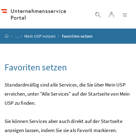
Accesskey
Accesskey
Accesskey
Accesskey
Zum Inhalt
Zum Hauptmenü
Zum Untermenü
Zur Suche
[4]
[1]
[3]
[2]
Login
Suche einblend
Nav
Startseite
…
Mein
USP
nutzen
Favoriten setzen
Favoriten setzen
Standardmäßig sind alle Services, die Sie über Mein
USP
erreichen, unter "Alle Services" auf der Startseite von Mein
USP
zu finden.
Sie können Services aber auch direkt auf der Startseite
anzeigen lassen, indem Sie sie als Favorit markieren.