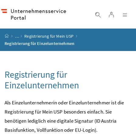
Accesskey
Accesskey
Accesskey
Accesskey
Zum Inhalt
Zum Hauptmenü
Zum Untermenü
Zur Suche
[4]
[1]
[3]
[2]
Login
Suche einblend
Nav
Startseite
…
Registrierung für Mein
USP
Registrierung für Einzelunternehmen
Registrierung für
Einzelunternehmen
Als Einzelunternehmerin oder Einzelunternehmer ist die
Registrierung für Mein
USP
besonders einfach. Sie
benötigen lediglich eine digitale Signatur (ID Austria
Basisfunktion, Vollfunktion oder
EU
-Login).