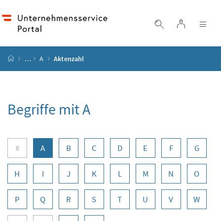
Accesskey
Accesskey
Accesskey
Accesskey
Zum Inhalt
Zum Hauptmenü
Zum Untermenü
Zur Suche
[4]
[1]
[3]
[2]
Login
Suche einblend
Nav
Startseite
…
A
Aktenzahl
Begriffe mit A
Buchstabennavigation
#
A
B
C
D
E
F
G
H
I
J
K
L
M
N
O
P
Q
R
S
T
U
V
W