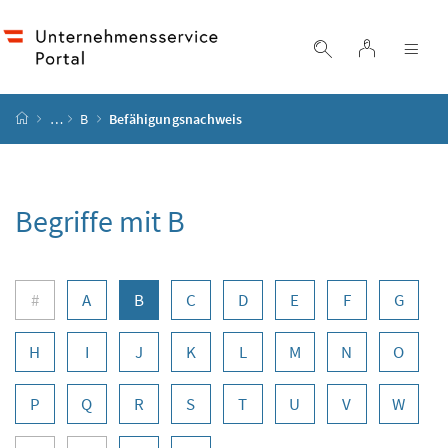
Accesskey
Accesskey
Accesskey
Accesskey
Zum Inhalt
Zum Hauptmenü
Zum Untermenü
Zur Suche
[4]
[1]
[3]
[2]
Login
Suche einblend
Nav
Startseite
…
B
Befähigungsnachweis
Begriffe mit B
Buchstabennavigation
#
A
B
C
D
E
F
G
H
I
J
K
L
M
N
O
P
Q
R
S
T
U
V
W