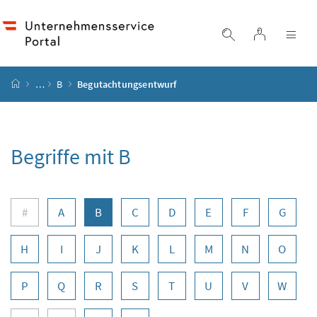
Accesskey
Accesskey
Accesskey
Accesskey
Zum Inhalt
Zum Hauptmenü
Zum Untermenü
Zur Suche
[4]
[1]
[3]
[2]
Login
Suche einblend
Nav
Startseite
…
B
Begutachtungsentwurf
Begriffe mit B
Buchstabennavigation
#
A
B
C
D
E
F
G
H
I
J
K
L
M
N
O
P
Q
R
S
T
U
V
W