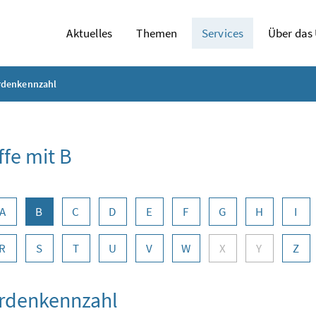
Aktuelles
Themen
Services
Über das
rdenkennzahl
ffe mit B
abennavigation
A
B
C
D
E
F
G
H
I
R
S
T
U
V
W
X
Y
Z
rdenkennzahl