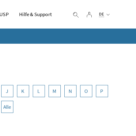
Ausgewählte Sprach
 USP
Hilfe & Support
Login
Suche einblenden
DE
J
K
L
M
N
O
P
Alle