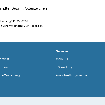
ndter Begriff:
Aktenzeichen
lisierung: 11. Mai 2026
lt verantwortlich:
USP
-Redaktion
Services
rsicht
Mein USP
d Finanzen
eGründung
che Zustellung
Ausschreibungssuche