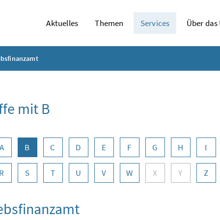
Aktuelles
Themen
Services
Über das
ebsfinanzamt
ffe mit B
abennavigation
A
B
C
D
E
F
G
H
I
R
S
T
U
V
W
X
Y
Z
ebsfinanzamt