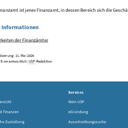
inanzamt ist jenes Finanzamt, in dessen Bereich sich die Geschäf
 Informationen
gkeiten der Finanzämter
lisierung: 11. Mai 2026
lt verantwortlich:
USP
-Redaktion
Services
rsicht
Mein USP
d Finanzen
eGründung
che Zustellung
Ausschreibungssuche