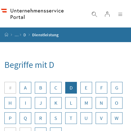
Accesskey
Accesskey
Accesskey
Accesskey
Zum Inhalt
Zum Hauptmenü
Zum Untermenü
Zur Suche
[4]
[1]
[3]
[2]
Login
Suche einblend
Nav
Startseite
…
D
Dienstleistung
Begriffe mit D
Buchstabennavigation
#
A
B
C
D
E
F
G
H
I
J
K
L
M
N
O
P
Q
R
S
T
U
V
W