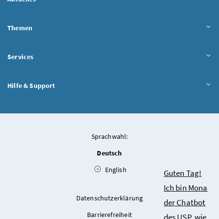
Themen
Services
Hilfe & Support
Sprachwahl:
Deutsch
English
Chatbot
Guten Tag!
Ich bin Mona
Datenschutzerklärung
der Chatbot
Barrierefreiheit
des USP, wie