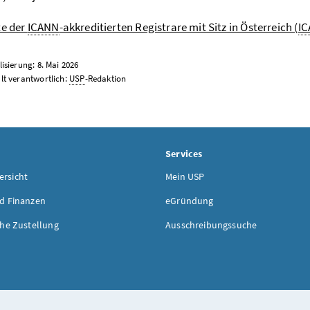
te der
ICANN
-akkreditierten Registrare mit Sitz in Österreich (
I
lisierung: 8. Mai 2026
lt verantwortlich:
USP
-Redaktion
Services
rsicht
Mein USP
d Finanzen
eGründung
che Zustellung
Ausschreibungssuche