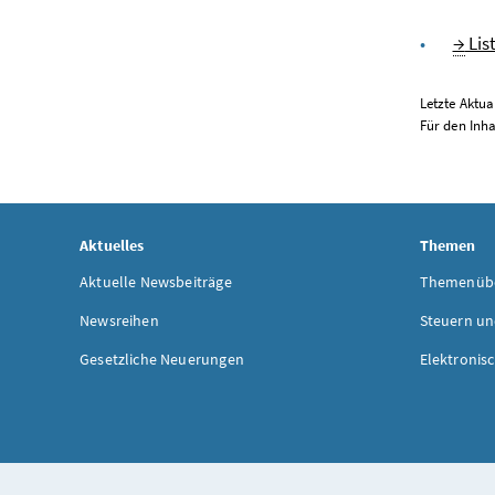
→
Lis
Letzte Aktua
Für den Inha
Aktuelles
Themen
Aktuelle Newsbeiträge
Themenübe
Newsreihen
Steuern un
Gesetzliche Neuerungen
Elektronis