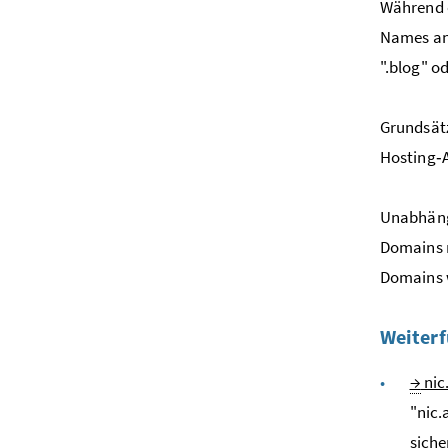
Während 
Names a
".blog" od
Grundsätz
Hosting‑A
Unabhängi
Domains m
Domains w
Weiterf
→
nic
"nic.
siche