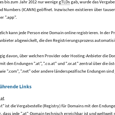
es bis zum Jahr 2012 nur wenige
gTLDs
gab, wurde das Vergabe
nd Numbers
(ICANN) geöffnet. Inzwischen existieren über taus
er ".app".
lich kann jede Person eine Domain online registrieren. In der P
nbieter abgewickelt, die den Registrierungsprozess automatisi
g davon, über welchen Provider oder Hosting-Anbieter die Dom
it den Endungen ".at", ".co.at" und ".or.at" zentral über die öst
ie ".com", ".net" oder andere länderspezifische Endungen sind 
ührende Links
.at
at" ist die Vergabestelle (
Registry
) für Domains mit den Endungen "
r, dass jede ".at"-Domain technisch erreichbar ist und weltweit n