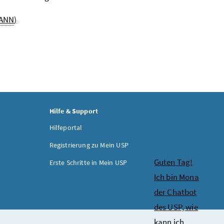
CANN
)
Hilfe & Support
Hilfeportal
Registrierung zu Mein USP
Chatbot
Guten Tag!
Erste Schritte in Mein USP
Ich bin Mona
der Chatbot
des USP, wie
kann ich