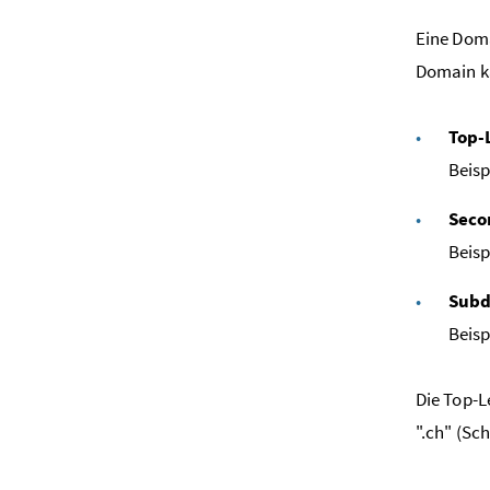
Eine Doma
Domain ka
Top-
Beispi
Seco
Beisp
Sub
Beisp
Die Top-L
".ch" (Sch