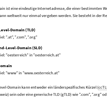
in ist eine eindeutige Internetadresse, die einer bestimmten W
nn weltweit nur einmal vergeben werden. Sie besteht in der Re
Level-Domain (TLD)
el: ".at", ".com", ".org"
nd-Level-Domain (SLD)
iel: "oesterreich" in "oesterreich.at"
domain
iel: "www" in "www.oesterreich.at"
evel-Domain kann entweder ein länderspezifisches Kürzel (
ccTL
weiz) sein oder eine generische TLD (gTLD) wie ".com", ".org" ode