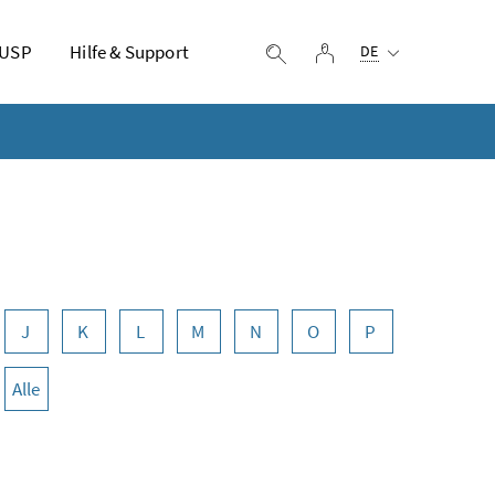
Ausgewählte Sprach
 USP
Hilfe & Support
Login
Suche einblenden
DE
J
K
L
M
N
O
P
Alle