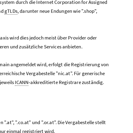
system durch die
Internet Corporation for Assigned
end
gTLDs
, darunter neue Endungen wie ".shop",
raxis wird dies jedoch meist über Provider oder
eren und zusätzliche Services anbieten.
ain angemeldet wird, erfolgt die Registrierung von
erreichische Vergabestelle "nic.at". Für generische
jeweils
ICANN
‑akkreditierte Registrare zuständig.
.at", ".co.at" und ".or.at". Die Vergabestelle stellt
ur einmal registriert wird.