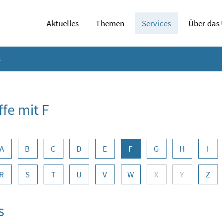
Aktuelles
Themen
Services
Über das
s
ffe mit F
abennavigation
A
B
C
D
E
F
G
H
I
R
S
T
U
V
W
X
Y
Z
s