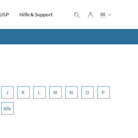
Ausgewählte Sprach
 USP
Hilfe & Support
Login
Suche einblenden
DE
J
K
L
M
N
O
P
Alle