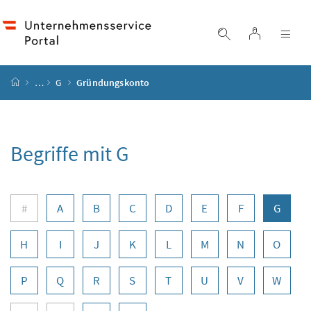
Accesskey
Accesskey
Accesskey
Accesskey
Zum Inhalt
Zum Hauptmenü
Zum Untermenü
Zur Suche
[4]
[1]
[3]
[2]
Login
Suche einblend
Nav
Startseite
…
G
Gründungskonto
Begriffe mit G
Buchstabennavigation
#
A
B
C
D
E
F
G
H
I
J
K
L
M
N
O
P
Q
R
S
T
U
V
W