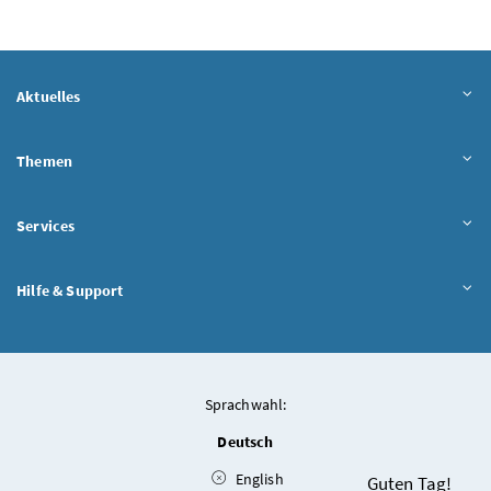
Aktuelles
Themen
Services
Hilfe & Support
Sprachwahl:
Deutsch
English
Chatbot
Guten Tag!