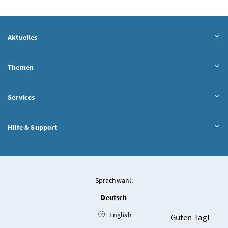
Aktuelles
Themen
Services
Hilfe & Support
Sprachwahl:
Deutsch
English
Chatbot
Guten Tag!