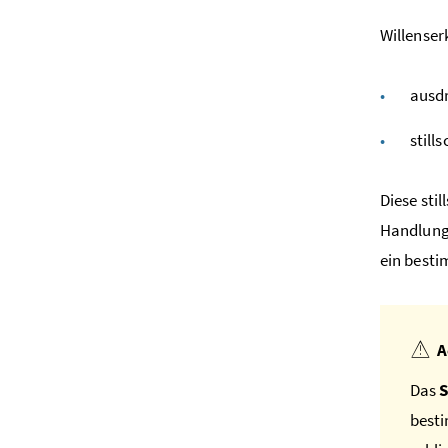
Willense
ausdr
still
Diese st
Handlunge
ein besti
A
Das
besti