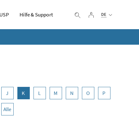
Ausgewählte Sprach
 USP
Hilfe & Support
Login
Suche einblenden
DE
J
K
L
M
N
O
P
Alle