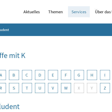
Aktuelles
Themen
Services
Über das
ludent
ffe mit K
abennavigation
A
B
C
D
E
F
G
H
I
R
S
T
U
V
W
X
Y
Z
ludent