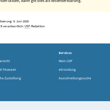
eßen lassen, dann gilt dies als Willenserklärung.
lisierung: 9. Juni 2026
lt verantwortlich:
USP
-Redaktion
Services
rsicht
Mein USP
d Finanzen
eGründung
che Zustellung
Ausschreibungssuche