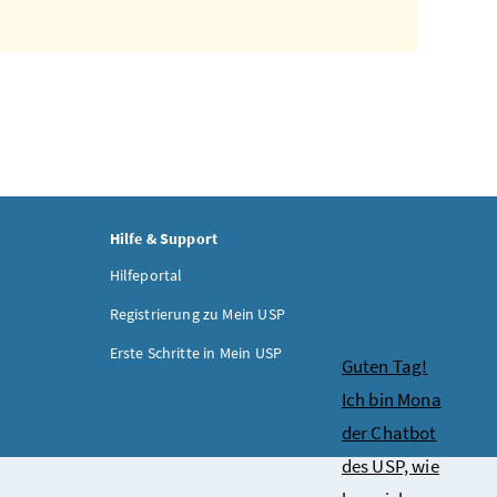
Hilfe & Support
Hilfeportal
Registrierung zu Mein USP
Erste Schritte in Mein USP
Chatbot
Guten Tag!
Ich bin Mona
der Chatbot
des USP, wie