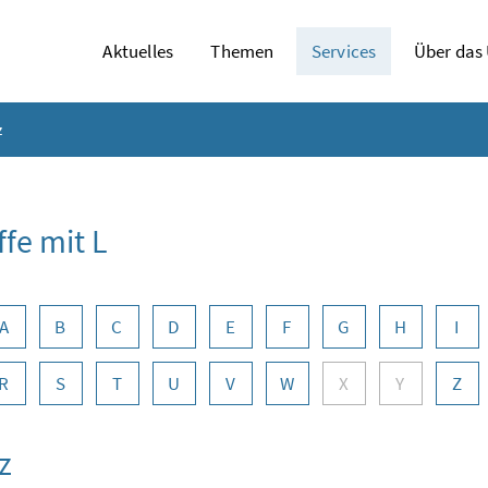
Aktuelles
Themen
Services
Über das
z
ffe mit L
abennavigation
A
B
C
D
E
F
G
H
I
R
S
T
U
V
W
X
Y
Z
z