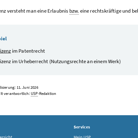
enz versteht man eine Erlaubnis
bzw.
eine rechtskräftige und b
iel
izenz
im Patentrecht
izenz im Urheberrecht (Nutzungsrechte an einem Werk)
lisierung: 11. Juni 2026
lt verantwortlich:
USP
-Redaktion
Services
rsicht
Mein USP