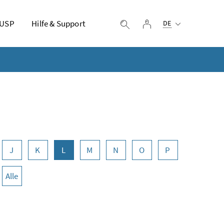
Ausgewählte Sprach
 USP
Hilfe & Support
Login
Suche einblenden
DE
J
K
L
M
N
O
P
Alle