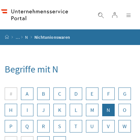
Accesskey
Accesskey
Accesskey
Accesskey
Zum Inhalt
Zum Hauptmenü
Zum Untermenü
Zur Suche
[4]
[1]
[3]
[2]
Login
Suche einblend
Nav
Startseite
…
N
Nichtunionswaren
Begriffe mit N
Buchstabennavigation
#
A
B
C
D
E
F
G
H
I
J
K
L
M
N
O
P
Q
R
S
T
U
V
W