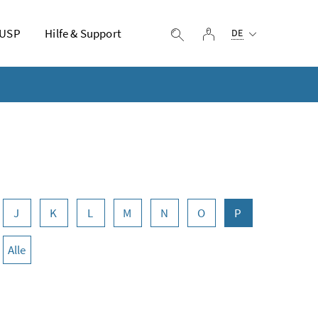
Ausgewählte Sprach
 USP
Hilfe & Support
Login
Suche einblenden
DE
J
K
L
M
N
O
P
Alle