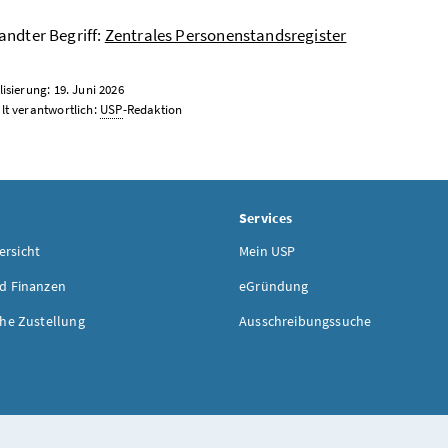
ndter Begriff:
Zentrales Personenstandsregister
lisierung: 19. Juni 2026
lt verantwortlich:
USP
-Redaktion
Services
rsicht
Mein USP
d Finanzen
eGründung
che Zustellung
Ausschreibungssuche