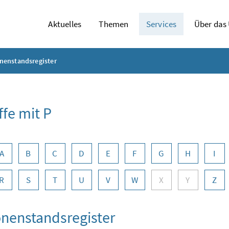
Aktuelles
Themen
Services
Über das
nenstandsregister
ffe mit P
abennavigation
A
B
C
D
E
F
G
H
I
R
S
T
U
V
W
X
Y
Z
nenstandsregister