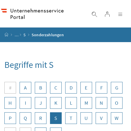
Accesskey
Accesskey
Accesskey
Accesskey
Zum Inhalt
Zum Hauptmenü
Zum Untermenü
Zur Suche
[4]
[1]
[3]
[2]
Login
Suche einblend
Nav
Startseite
…
S
Sonderzahlungen
Begriffe mit S
Buchstabennavigation
#
A
B
C
D
E
F
G
H
I
J
K
L
M
N
O
P
Q
R
S
T
U
V
W