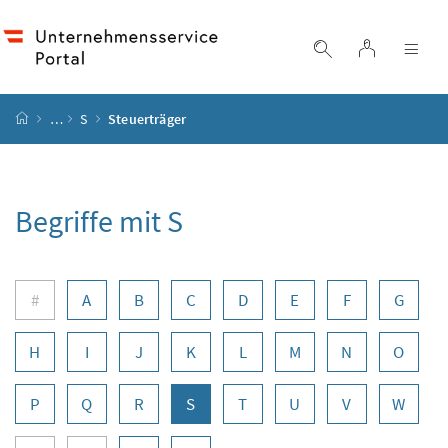
Accesskey
Accesskey
Accesskey
Accesskey
Zum Inhalt
Zum Hauptmenü
Zum Untermenü
Zur Suche
[4]
[1]
[3]
[2]
Login
Suche einblend
Nav
Startseite
…
S
Steuerträger
Begriffe mit S
Buchstabennavigation
#
A
B
C
D
E
F
G
H
I
J
K
L
M
N
O
P
Q
R
S
T
U
V
W