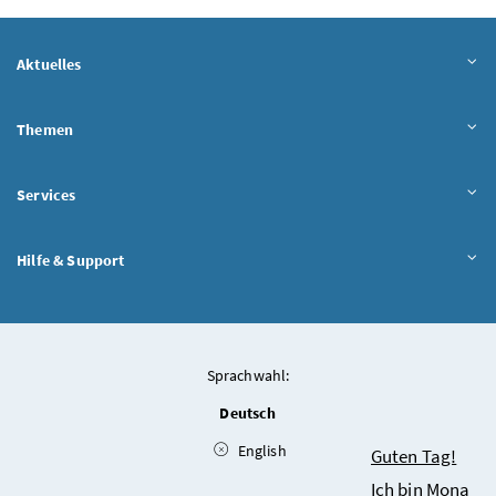
Aktuelles
Themen
Services
Hilfe & Support
Sprachwahl:
Deutsch
English
Chatbot
Guten Tag!
Ich bin Mona