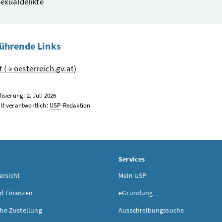
exualdelikte
ührende Links
 (
→
oesterreich.gv.at)
isierung: 2. Juli 2026
lt verantwortlich:
USP
-Redaktion
Services
rsicht
Mein USP
d Finanzen
eGründung
che Zustellung
Ausschreibungssuche