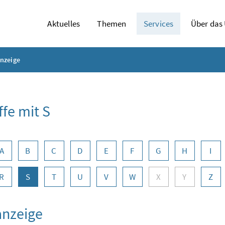
Aktuelles
Themen
Services
Über das
anzeige
ffe mit S
abennavigation
A
B
C
D
E
F
G
H
I
R
S
T
U
V
W
X
Y
Z
anzeige