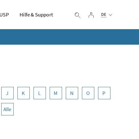
Ausgewählte Sprach
 USP
Hilfe & Support
Login
Suche einblenden
DE
J
K
L
M
N
O
P
Alle