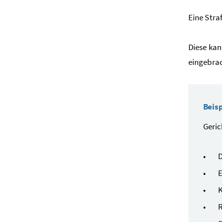
Eine Stra
Diese kan
eingebra
Beisp
Geric
D
E
K