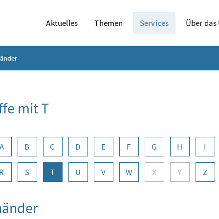
Aktuelles
Themen
Services
Über das
änder
ffe mit T
abennavigation
A
B
C
D
E
F
G
H
I
R
S
T
U
V
W
X
Y
Z
händer