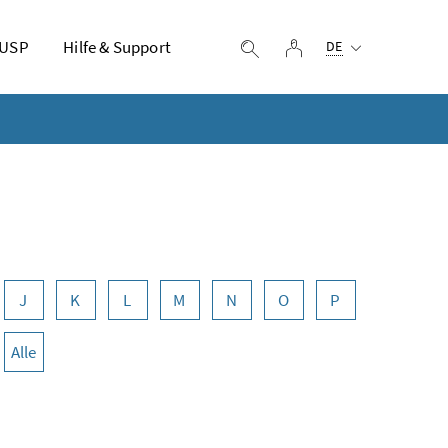
Ausgewählte Sprach
 USP
Hilfe & Support
Login
Suche einblenden
DE
J
K
L
M
N
O
P
Alle