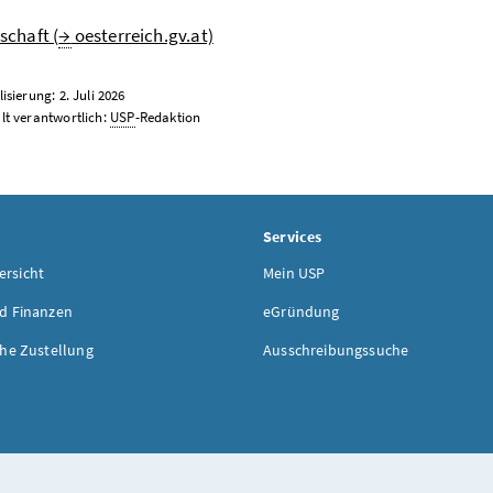
schaft (
→
oesterreich.gv.at)
isierung: 2. Juli 2026
lt verantwortlich:
USP
-Redaktion
Services
rsicht
Mein USP
d Finanzen
eGründung
che Zustellung
Ausschreibungssuche