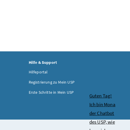
Hilfe & Support
Hilfeportal
Registrierung zu Mein USP
Erste Schritte in Mein USP
Chatbot
Guten Tag!
Ich bin Mona
der Chatbot
des USP, wie