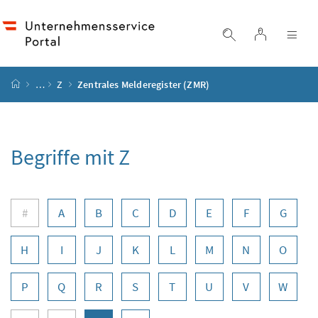
Accesskey
Accesskey
Accesskey
Accesskey
Zum Inhalt
Zum Hauptmenü
Zum Untermenü
Zur Suche
[4]
[1]
[3]
[2]
Login
Suche einblend
Nav
Startseite
…
Z
Zentrales Melderegister (ZMR)
Begriffe mit Z
Buchstabennavigation
#
A
B
C
D
E
F
G
H
I
J
K
L
M
N
O
P
Q
R
S
T
U
V
W