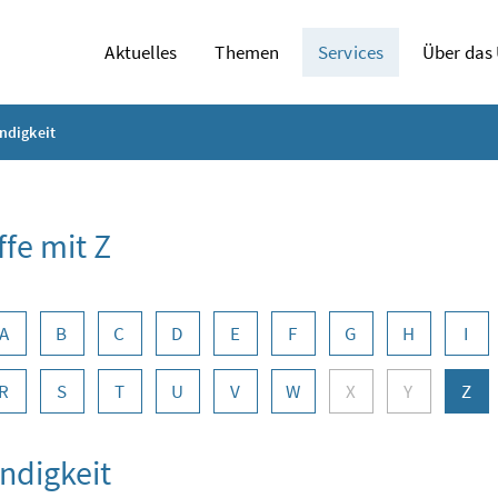
Aktuelles
Themen
Services
Über das
ndigkeit
ffe mit Z
abennavigation
A
B
C
D
E
F
G
H
I
R
S
T
U
V
W
X
Y
Z
ndigkeit