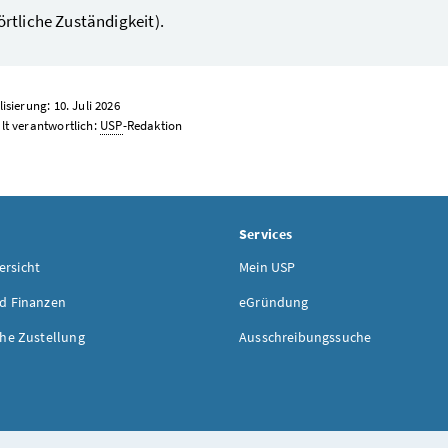
örtliche Zuständigkeit).
isierung: 10. Juli 2026
lt verantwortlich:
USP
-Redaktion
Services
rsicht
Mein USP
d Finanzen
eGründung
che Zustellung
Ausschreibungssuche