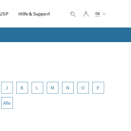
Ausgewählte Sprach
 USP
Hilfe & Support
Login
Suche einblenden
DE
J
K
L
M
N
O
P
Alle