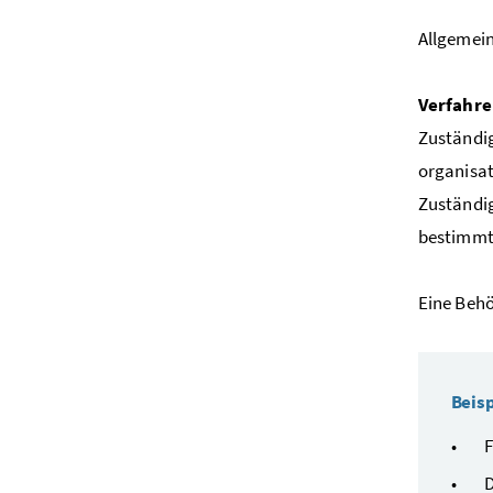
Allgemein
Verfahre
Zuständig
organisa
Zuständig
bestimmte
Eine Behö
Beisp
F
D