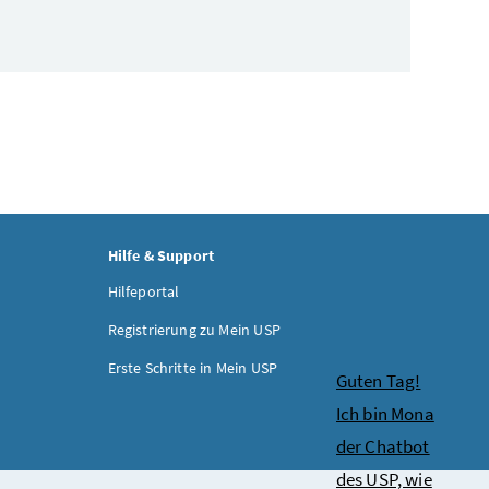
Hilfe & Support
Hilfeportal
Registrierung zu Mein USP
Erste Schritte in Mein USP
Chatbot
Guten Tag!
Ich bin Mona
der Chatbot
des USP, wie