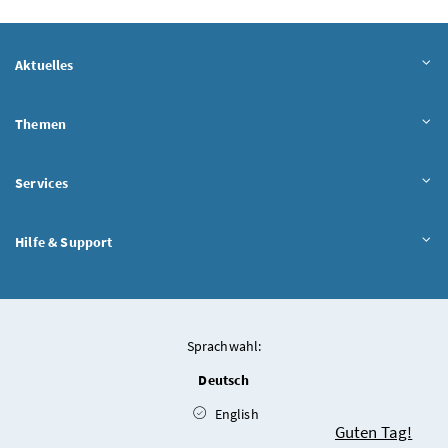
Aktuelles
Themen
Services
Hilfe & Support
Sprachwahl:
Deutsch
English
Chatbot
Guten Tag!