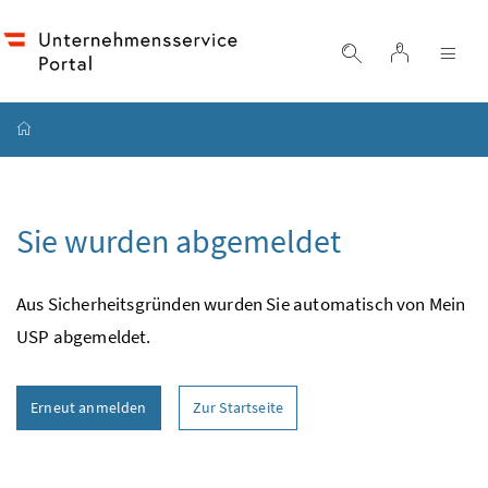
Accesskey
Accesskey
Accesskey
Zum Inhalt
Zum Hauptmenü
Zur Suche
[4]
[1]
[2]
Login
Suche einblend
Nav
Startseite
Sie wurden abgemeldet
Aus Sicherheitsgründen wurden Sie automatisch von Mein
USP
abgemeldet.
Erneut anmelden
Zur Startseite