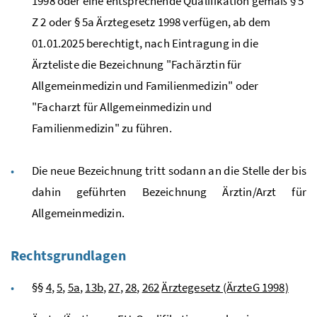
1998 oder eine entsprechende Qualifikation gemäß § 5
Z 2 oder § 5a Ärztegesetz 1998 verfügen, ab dem
01.01.2025 berechtigt, nach Eintragung in die
Ärzteliste die Bezeichnung "Fachärztin für
Allgemeinmedizin und Familienmedizin" oder
"Facharzt für Allgemeinmedizin und
Familienmedizin" zu führen.
Die neue Bezeichnung tritt sodann an die Stelle der bis
dahin geführten Bezeichnung Ärztin/Arzt für
Allgemeinmedizin.
Rechtsgrundlagen
§§
4
,
5
,
5a
,
13b
,
27
,
28
,
262
Ärztegesetz (ÄrzteG 1998)