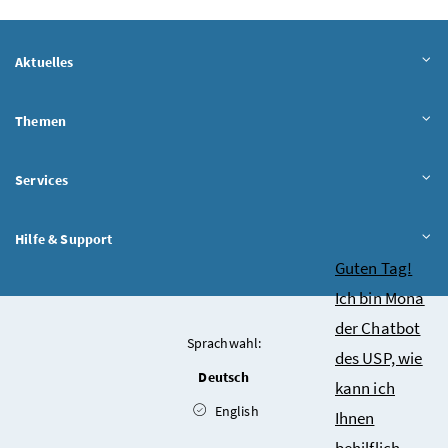
Aktuelles
Themen
Services
Hilfe & Support
Chatbot
Guten Tag!
Ich bin Mona
der Chatbot
Sprachwahl:
des USP, wie
Deutsch
kann ich
English
Ihnen
behilflich