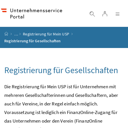
Accesskey
Accesskey
Accesskey
Accesskey
Zum Inhalt
Zum Hauptmenü
Zum Untermenü
Zur Suche
[4]
[1]
[3]
[2]
Login
Suche einblend
Nav
Startseite
…
Registrierung für Mein
USP
Registrierung für Gesellschaften
Registrierung für Gesellschaften
Die Registrierung für Mein
USP
ist für Unternehmen mit
mehreren Gesellschafterinnen und Gesellschaftern, aber
auch für Vereine, in der Regel einfach möglich.
Voraussetzung ist lediglich ein FinanzOnline-Zugang für
das Unternehmen oder den Verein (FinanzOnline