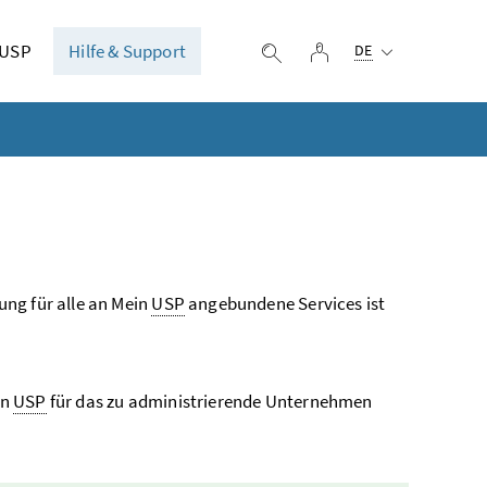
Ausgewählte Sprach
 USP
Hilfe & Support
Login
Suche einblenden
DE
ng für alle an Mein
USP
angebundene Services ist
in
USP
für das zu administrierende Unternehmen