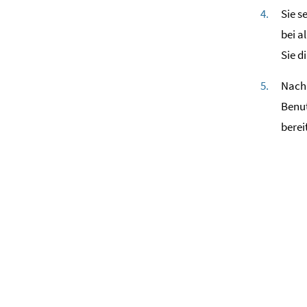
Sie s
bei a
Sie d
Nach 
Benut
berei