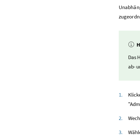
Unabhäng
zugeordn
H
Das H
ab- u
Klick
"Admi
Wechs
Wähle