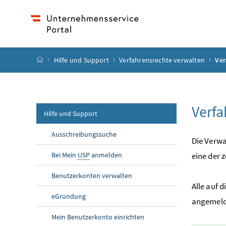
Accesskey
Accesskey
Accesskey
Accesskey
Zum Inhalt
Zum Hauptmenü
Zum Untermenü
Zur Suche
[4]
[1]
[3]
[2]
Startseite
Hilfe und Support
Verfahrensrechte verwalten
Ver
Verfa
Hilfe und Support
Ausschreibungssuche
Die Verwa
Bei Mein
USP
anmelden
eine der 
Benutzerkonten verwalten
Alle auf 
eGründung
angemelde
Mein Benutzerkonto einrichten