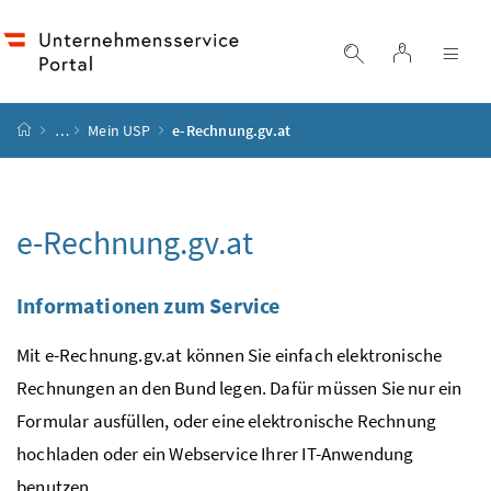
Accesskey
Accesskey
Accesskey
Zum Inhalt
Zum Hauptmenü
Zur Suche
[4]
[1]
[2]
Login
Suche einblend
Nav
Startseite
…
Mein
USP
e
-Rechnung.gv.at
e
-Rechnung.gv.at
Informationen zum Service
Mit
e
-Rechnung.gv.at können Sie einfach elektronische
Rechnungen an den Bund legen. Dafür müssen Sie nur ein
Formular ausfüllen, oder eine elektronische Rechnung
hochladen oder ein
Webservice
Ihrer
IT
-Anwendung
benutzen.