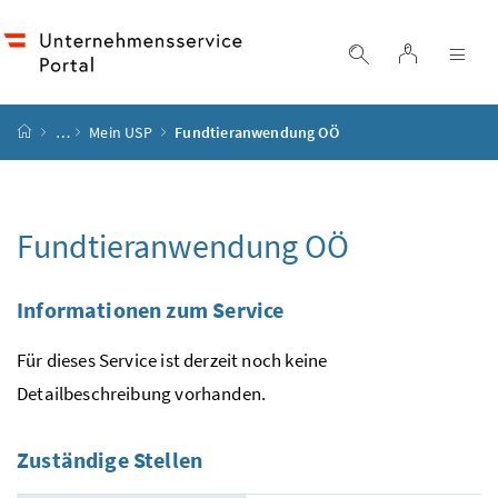
Accesskey
Accesskey
Accesskey
Zum Inhalt
Zum Hauptmenü
Zur Suche
[4]
[1]
[2]
Login
Suche einblend
Nav
Startseite
…
Mein
USP
Fundtieranwendung OÖ
Fundtieranwendung OÖ
Informationen zum Service
Für dieses Service ist derzeit noch keine
Detailbeschreibung vorhanden.
Zuständige Stellen