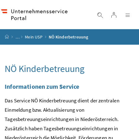
Accesskey
Accesskey
Accesskey
Zum Inhalt
Zum Hauptmenü
Zur Suche
[4]
[1]
[2]
Login
Suche einblend
Nav
Startseite
…
Mein
USP
NÖ
Kinderbetreuung
NÖ
Kinderbetreuung
Informationen zum Service
Das Service
NÖ
Kinderbetreuung dient der zentralen
Einmeldung
bzw.
Aktualisierung von
Tagesbetreuungseinrichtungen in Niederösterreich.
Zusätzlich haben Tagesbetreuungseinrichtungen in
Niederösterreich die Möglichkeit, Förderungen zu