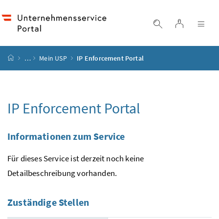
Accesskey
Accesskey
Accesskey
Zum Inhalt
Zum Hauptmenü
Zur Suche
[4]
[1]
[2]
Login
Suche einblend
Nav
Startseite
…
Mein
USP
IP Enforcement Portal
IP Enforcement Portal
Informationen zum Service
Für dieses Service ist derzeit noch keine
Detailbeschreibung vorhanden.
Zuständige Stellen