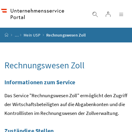
Accesskey
Accesskey
Accesskey
Zum Inhalt
Zum Hauptmenü
Zur Suche
[4]
[1]
[2]
Login
Suche einblend
Nav
Startseite
…
Mein
USP
Rechnungswesen Zoll
Rechnungswesen Zoll
Informationen zum Service
Das
Service
"Rechnungswesen Zoll" ermöglicht den Zugriff
der Wirtschaftsbeteiligten auf die Abgabenkonten und die
Kontrolllisten im Rechnungswesen der Zollverwaltung.
Zuständige Stellen