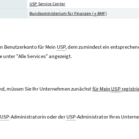
USP
Service Center
Bundesministerium für Finanzen (
→
BMF)
in Benutzerkonto für Mein
USP
, dem zumindest ein entsprechend
e unter "Alle Services" angezeigt.
nd, müssen Sie Ihr Unternehmen zunächst
für Mein
USP
registri
USP
-Administratorin oder der
USP
-Administrator Ihres Unter