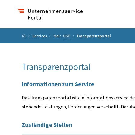
Accesskey
Accesskey
Accesskey
Zum Inhalt
Zum Hauptmenü
Zur Suche
[4]
[1]
[2]
Startseite
Services
Mein
USP
Transparenzportal
Transparenzportal
Informationen zum Service
Das Transparenzportal ist ein Informationsservice d
stehende Leistungen/Förderungen verschafft. Darübe
Zuständige Stellen