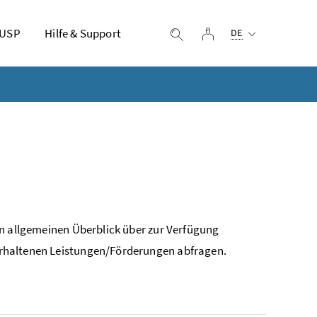
Ausgewählte Sprach
 USP
Hilfe & Support
Login
Suche einblenden
DE
en allgemeinen Überblick über zur Verfügung
erhaltenen Leistungen/Förderungen abfragen.