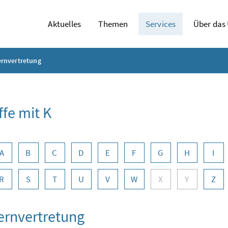
Aktuelles
Themen
Services
Über das
rnvertretung
ffe mit K
abennavigation
A
B
C
D
E
F
G
H
I
R
S
T
U
V
W
X
Y
Z
ernvertretung