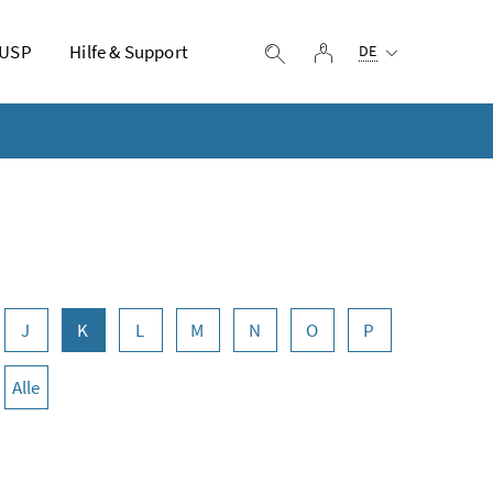
Ausgewählte Sprach
 USP
Hilfe & Support
Login
Suche einblenden
DE
J
K
L
M
N
O
P
Alle