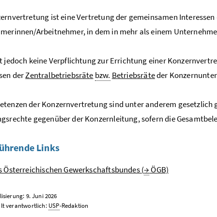
ernvertretung ist eine Vertretung der gemeinsamen Interessen 
hmerinnen/Arbeitnehmer, in dem in mehr als einem Unternehme
t jedoch keine Verpflichtung zur Errichtung einer Konzernvertre
sen der
Zentralbetriebsräte
bzw.
Betriebsräte
der Konzernunte
tenzen der Konzernvertretung sind unter anderem gesetzlich 
gsrechte gegenüber der Konzernleitung, sofern die Gesamtbeleg
ührende Links
s Österreichischen Gewerkschaftsbundes (
→
ÖGB)
lisierung: 9. Juni 2026
lt verantwortlich:
USP
-Redaktion