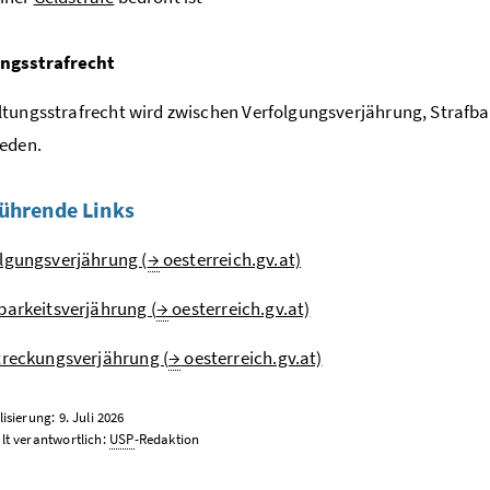
ngsstrafrecht
tungsstrafrecht wird zwischen Verfolgungsverjährung, Strafba
eden.
ührende Links
lgungsverjährung (
→
oesterreich.gv.at)
barkeitsverjährung (
→
oesterreich.gv.at)
treckungsverjährung (
→
oesterreich.gv.at)
isierung: 9. Juli 2026
lt verantwortlich:
USP
-Redaktion