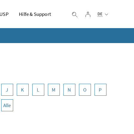
Ausgewählte Sprach
 USP
Hilfe & Support
Login
Suche einblenden
DE
J
K
L
M
N
O
P
Alle