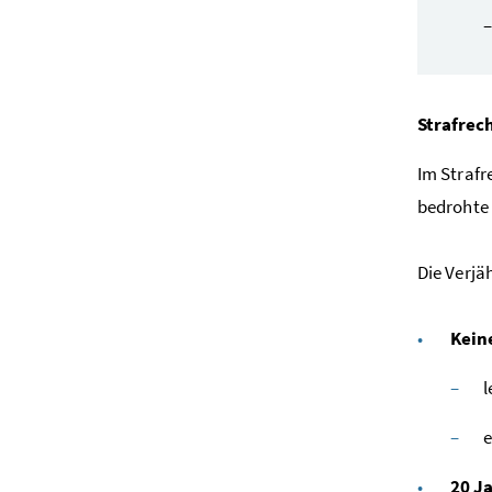
Strafrec
Im Strafr
bedrohte 
Die Verjä
Kein
l
e
20 J