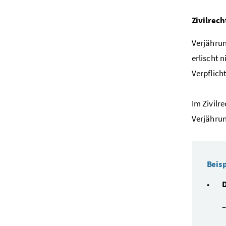
Zivilrech
Verjährun
erlischt 
Verpflich
Im Zivilr
Verjährun
Beisp
D