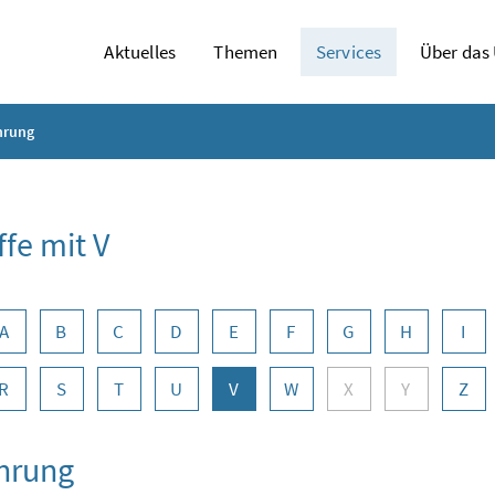
Aktuelles
Themen
Services
Über das
hrung
ffe mit V
abennavigation
A
B
C
D
E
F
G
H
I
R
S
T
U
V
W
X
Y
Z
hrung