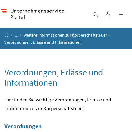
Accesskey
Accesskey
Accesskey
Accesskey
Zum Inhalt
Zum Hauptmenü
Zum Untermenü
Zur Suche
[4]
[1]
[3]
[2]
Login
Suche einblend
Nav
Startseite
…
Weitere Informationen zur Körperschaftsteuer
Verordnungen, Erlässe und Informationen
Verordnungen, Erlässe und
Informationen
Hier finden Sie wichtige Verordnungen, Erlässe und
Informationen zur Körperschaftsteuer.
Verordnungen