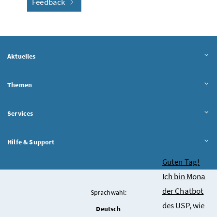
Feedback
Aktuelles
Themen
Services
Hilfe & Support
Chatbot
Guten Tag!
Ich bin Mona
der Chatbot
Sprachwahl:
des USP, wie
Deutsch