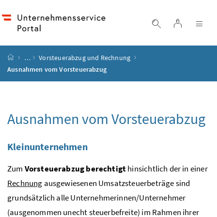
Accesskey
Accesskey
Accesskey
Accesskey
Zum Inhalt
Zum Hauptmenü
Zum Untermenü
Zur Suche
[4]
[1]
[3]
[2]
Login
Suche einblend
Nav
Startseite
…
Vorsteuerabzug und Rechnung
Ausnahmen vom Vorsteuerabzug
Ausnahmen vom Vorsteuerabzug
Kleinunternehmen
Zum
Vorsteuerabzug berechtigt
hinsichtlich der in einer
Rechnung
ausgewiesenen Umsatzsteuerbeträge sind
grundsätzlich alle Unternehmerinnen/Unternehmer
(ausgenommen unecht steuerbefreite) im Rahmen ihrer