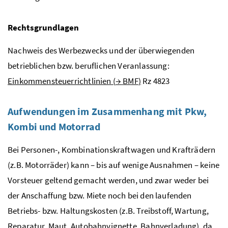
Rechtsgrundlagen
Nachweis des Werbezwecks und der überwiegenden
betrieblichen
bzw.
beruflichen Veranlassung:
Einkommensteuerrichtlinien (
→
BMF
)
Rz
4823
Aufwendungen im Zusammenhang mit Pkw,
Kombi und Motorrad
Bei Personen-, Kombinationskraftwagen und Krafträdern
(
z.B.
Motorräder) kann – bis auf wenige Ausnahmen – keine
Vorsteuer geltend gemacht werden, und zwar weder bei
der Anschaffung
bzw.
Miete noch bei den laufenden
Betriebs-
bzw.
Haltungskosten (
z.B.
Treibstoff, Wartung,
Reparatur, Maut, Autobahnvignette, Bahnverladung), da