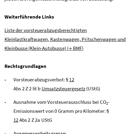
Weiterführende Links
Liste der vorsteuerabzugsberechtigten
Kleinlastkraftwagen, Kastenwagen, Pritschenwagen und
Kleinbusse (Klein-Autobusse) (
→
BMF
)
Rechtsgrundlagen
Vorsteuerabzugsverbot: §
12
Abs
2
Z
2
lit
b
Umsatzsteuergesetz
(UStG)
Ausnahme vom Vorsteuerausschluss bei CO
-
2
Emissionswert von 0 Gramm pro Kilometer: §
12
Abs
2
Z
2a
UStG
Angemessenheitsgrenze: