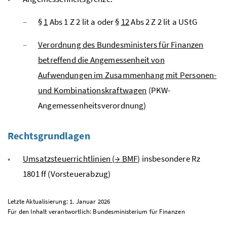
§
1
Abs
1
Z
2
lit
a oder §
12
Abs
2
Z
2
lit
a
UStG
Verordnung des Bundesministers für Finanzen
betreffend die Angemessenheit von
Aufwendungen im Zusammenhang mit Personen-
und Kombinationskraftwagen
(
PKW
-
Angemessenheitsverordnung)
Rechtsgrundlagen
Umsatzsteuerrichtlinien (
→
BMF
)
insbesondere
Rz
1801
ff
(Vorsteuerabzug)
Letzte Aktualisierung: 1. Januar 2026
Für den Inhalt verantwortlich: Bundesministerium für Finanzen