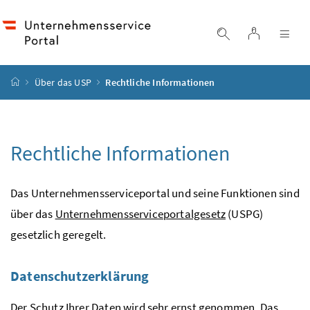
Accesskey
Accesskey
Accesskey
Accesskey
Zum Inhalt
Zum Hauptmenü
Zum Untermenü
Zur Suche
[4]
[1]
[3]
[2]
Login
Suche einblend
Nav
Startseite
Über das USP
Rechtliche Informationen
Rechtliche Informationen
Das Unternehmensserviceportal und seine Funktionen sind
über das
Unternehmensserviceportalgesetz
(USPG)
gesetzlich geregelt.
Datenschutzerklärung
Der Schutz Ihrer Daten wird sehr ernst genommen. Das