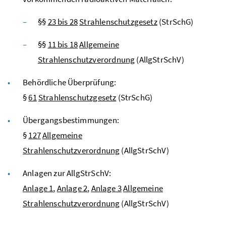
§§
23 bis 28
Strahlenschutzgesetz
(StrSchG)
§§
11 bis 18
Allgemeine
Strahlenschutzverordnung
(AllgStrSchV)
Behördliche Überprüfung:
§
61
Strahlenschutzgesetz
(StrSchG)
Übergangsbestimmungen:
§
127
Allgemeine
Strahlenschutzverordnung
(AllgStrSchV)
Anlagen zur
AllgStrSchV
:
Anlage 1
,
Anlage 2
,
Anlage 3
Allgemeine
Strahlenschutzverordnung
(AllgStrSchV)