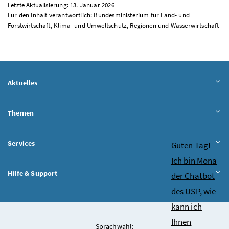
Letzte Aktualisierung: 13. Januar 2026
Für den Inhalt verantwortlich: Bundesministerium für Land- und
Forstwirtschaft, Klima- und Umweltschutz, Regionen und Wasserwirtschaft
Aktuelles
Themen
Services
Chatbot
Guten Tag!
Ich bin Mona
Hilfe & Support
der Chatbot
des USP, wie
kann ich
Ihnen
Sprachwahl: