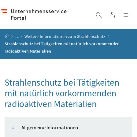
Accesskey
Accesskey
Accesskey
Accesskey
Zum Inhalt
Zum Hauptmenü
Zum Untermenü
Zur Suche
[4]
[1]
[3]
[2]
Login
Suche einblend
Nav
Startseite
…
Weitere Informationen zum Strahlenschutz
Strahlenschutz bei Tätigkeiten mit natürlich vorkommenden
radioaktiven Materialien
Strahlenschutz bei Tätigkeiten
mit natürlich vorkommenden
radioaktiven Materialien
Inhaltsverzeichnis
Allgemeine Informationen