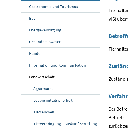
Gastronomie und Tourismus
Tierhalte
Bau
VIS)
überm
Energieversorgung
Betrof
Gesundheitswesen
Tierhalte
Handel
Zuständ
Information und Kommunikation
Landwirtschaft
Zuständig
Agrarmarkt
Verfahr
Lebensmittelsicherheit
Der Betre
Tierseuchen
Betriebsi
Tierverbringung – Auskunftserteilung
zurückge