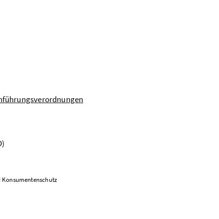
chführungsverordnungen
O)
und Konsumentenschutz