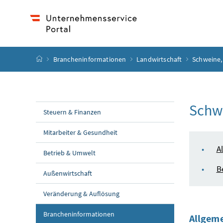
Accesskey
Accesskey
Accesskey
Accesskey
Zum Inhalt
Zum Hauptmenü
Zum Untermenü
Zur Suche
[4]
[1]
[3]
[2]
Startseite
Brancheninformationen
Landwirtschaft
Schweine,
Schwe
Steuern & Finanzen
Mitarbeiter & Gesundheit
Inha
A
Betrieb & Umwelt
B
Außenwirtschaft
Veränderung & Auflösung
Brancheninformationen
Allgeme