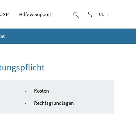
Ausgewählte Sprach
 USP
Hilfe & Support
Login
Suche einblenden
DE
cht
tungspflicht
Kosten
Rechtsgrundlagen