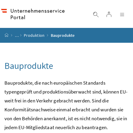
Accesskey
Accesskey
Accesskey
Accesskey
Zum Inhalt
Zum Hauptmenü
Zum Untermenü
Zur Suche
[4]
[1]
[3]
[2]
Login
Suche einblend
Nav
Startseite
…
Produktion
Bauprodukte
Bauprodukte
Bauprodukte, die nach europäischen Standards
typengeprüft und produktionsüberwacht sind, können
EU
-
weit frei in den Verkehr gebracht werden. Sind die
Konformitätsnachweise einmal erbracht und wurden sie
von den Behörden anerkannt, ist es nicht notwendig, sie in
jedem
EU
-Mitgliedstaat neuerlich zu beantragen.