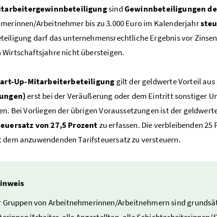
itarbeitergewinnbeteiligung
sind
Gewinnbeteiligungen de
merinnen/Arbeitnehmer bis zu 3.000 Euro im Kalenderjahr
steu
eiligung darf das unternehmensrechtliche Ergebnis vor Zinsen
Wirtschaftsjahre nicht übersteigen.
tart-Up-Mitarbeiterbeteiligung
gilt der geldwerte Vorteil au
gungen)
erst bei der Veräußerung oder dem Eintritt sonstiger U
en. Bei Vorliegen der übrigen Voraussetzungen ist der geldwerte
teuersatz von 27,5 Prozent
zu erfassen. Die verbleibenden 25 
 dem anzuwendenden Tarifsteuersatz zu versteuern.
inweis
 Gruppen von Arbeitnehmerinnen/Arbeitnehmern sind grundsät
terinnen/Arbeiter, alle Angestellten, alle Schichtarbeiterinnen