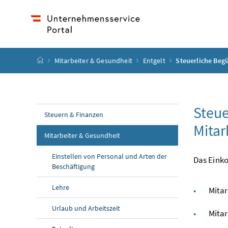
Accesskey
Accesskey
Accesskey
Accesskey
Zum Inhalt
Zum Hauptmenü
Zum Untermenü
Zur Suche
[4]
[1]
[3]
[2]
Startseite
Mitarbeiter & Gesundheit
Entgelt
Steuerliche Beg
Steu
Steuern & Finanzen
Mitar
Mitarbeiter & Gesundheit
Einstellen von Personal und Arten der
Das Eink
Beschäftigung
Lehre
Mitar
Urlaub und Arbeitszeit
Mitar