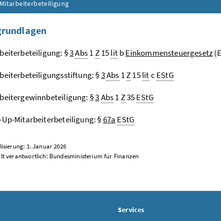
Mitarbeiterbeteiligung
grundlagen
beiterbeteiligung: §
3
Abs
1
Z
15
lit
b
Einkommensteuergesetz
(E
beiterbeteiligungsstiftung: §
3
Abs
1
Z
15
lit
c
EStG
beitergewinnbeteiligung: §
3
Abs
1
Z
35
EStG
-Up-Mitarbeiterbeteiligung: §
67a
EStG
lisierung: 1. Januar 2026
alt verantwortlich: Bundesministerium für Finanzen
Services