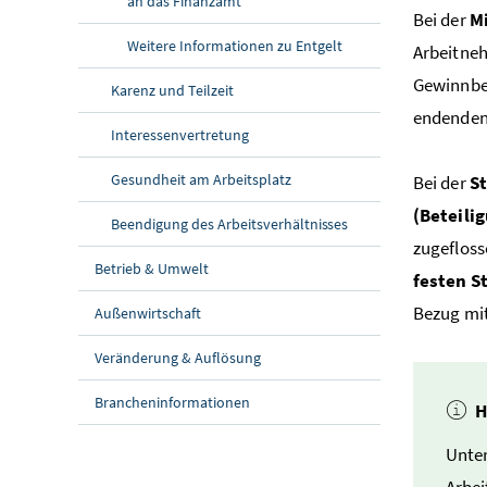
an das Finanzamt
Bei der
M
Weitere Informationen zu Entgelt
Arbeitneh
Gewinnbet
Karenz und Teilzeit
endenden 
Interessenvertretung
Gesundheit am Arbeitsplatz
Bei der
S
(Beteili
Beendigung des Arbeitsverhältnisses
zugefloss
Betrieb & Umwelt
festen S
Bezug mit
Außenwirtschaft
Veränderung & Auflösung
Brancheninformationen
H
Unter
Arbei