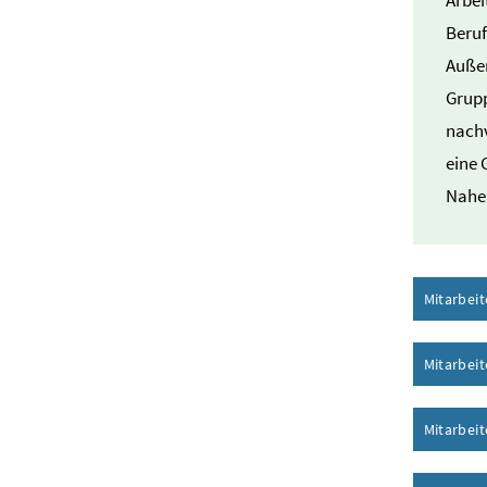
Beruf
Außen
Grupp
nachv
eine 
Naheb
Mitarbeit
Mitarbeit
Mitarbei