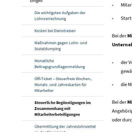
Entgelt
Mitar
Die wichtigsten Aufgaben der
Start
Lohnverrechnung
Kosten bei Dienstreisen
Bei der
M
Maßnahmen gegen Lohn- und
Untern
Sozialdumping
Monatliche
der V
Beitragsgrundlagenmeldung
gewä
Öffi-Ticket – Steuerfreie Wochen-,
die M
Monats- und Jahreskarten für
Mitarbeiter
Bei der
M
Steuerliche Begünstigungen im
Zusammenhang mit
Angehörig
Mitarbeiterbeteiligungen
oder durc
Übermittlung der Jahreslohnzettel