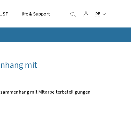
Ausgewählte Sprach
 USP
Hilfe & Support
Login
Suche einblenden
DE
enhang mit
usammenhang mit Mitarbeiterbeteiligungen: