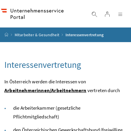
Accesskey
Accesskey
Accesskey
Accesskey
Zum Inhalt
Zum Hauptmenü
Zum Untermenü
Zur Suche
[4]
[1]
[3]
[2]
Login
Suche einblend
Nav
Startseite
Mitarbeiter & Gesundheit
Interessenvertretung
Interessenvertretung
In Österreich werden die Interessen von
Arbeitnehmerinnen/Arbeitnehmern
vertreten durch
die Arbeiterkammer (gesetzliche
Pflichtmitgliedschaft)
den Österreichischen Gewerkschaftsbund (freiwillige