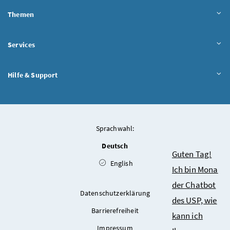
Themen
Services
Hilfe & Support
Sprachwahl:
Deutsch
Chatbot
Guten Tag!
English
Ich bin Mona
der Chatbot
Datenschutzerklärung
des USP, wie
Barrierefreiheit
kann ich
Impressum