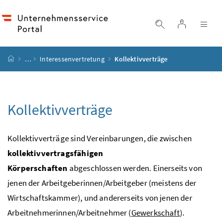
Accesskey
Accesskey
Accesskey
Accesskey
Zum Inhalt
Zum Hauptmenü
Zum Untermenü
Zur Suche
[4]
[1]
[3]
[2]
Login
Suche einblend
Nav
Startseite
…
Interessenvertretung
Kollektivverträge
Kollektivverträge
Kollektivverträge sind Vereinbarungen, die zwischen
kollektivvertragsfähigen
Körperschaften
abgeschlossen werden. Einerseits von
jenen der Arbeitgeberinnen/Arbeitgeber (meistens der
Wirtschaftskammer), und andererseits von jenen der
Arbeitnehmerinnen/Arbeitnehmer (
Gewerkschaft
).