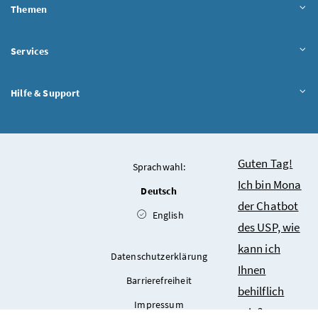
Themen
Services
Hilfe & Support
Chatbot
Guten Tag!
Sprachwahl:
Ich bin Mona
Deutsch
der Chatbot
English
des USP, wie
kann ich
Datenschutzerklärung
Ihnen
Barrierefreiheit
behilflich
Impressum
sein?