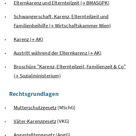
Elternkarenz und Elternteilzeit (→
BMASGPK
)
Schwangerschaft, Karenz, Elternteilzeit und
Familienbeihilfe (
→
Wirtschaftskammer Wien)
Karenz (
→
AK
)
Austritt während der Elternkarenz (
→
AK
)
Broschüre "Karenz, Elternteilzeit, Familienzeit &
Co
"
(
→
Sozialministerium)
Rechtsgrundlagen
Mutterschutzgesetz
(MSchG)
Väter-Karenzgesetz
(VKG)
Angestelltengesetz
(AngG)