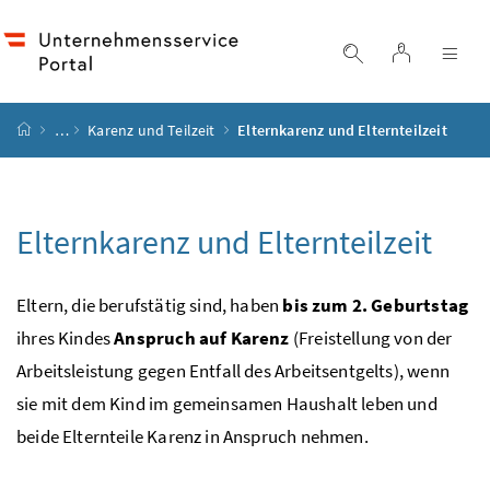
Accesskey
Accesskey
Accesskey
Accesskey
Zum Inhalt
Zum Hauptmenü
Zum Untermenü
Zur Suche
[4]
[1]
[3]
[2]
Login
Suche einblend
Nav
Startseite
…
Karenz und Teilzeit
Elternkarenz und Elternteilzeit
Elternkarenz und Elternteilzeit
Eltern, die berufstätig sind, haben
bis zum 2. Geburtstag
ihres Kindes
Anspruch auf Karenz
(Freistellung von der
Arbeitsleistung gegen Entfall des Arbeitsentgelts), wenn
sie mit dem Kind im gemeinsamen Haushalt leben und
beide Elternteile Karenz in Anspruch nehmen.