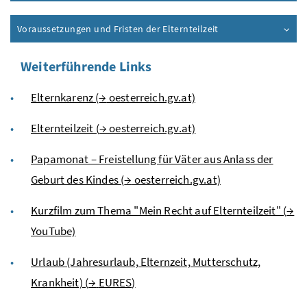
Voraussetzungen und Fristen der Elternteilzeit
Weiterführende Links
Elternkarenz (
→
oesterreich.gv.at)
Elternteilzeit (
→
oesterreich.gv.at)
Papamonat – Freistellung für Väter aus Anlass der
Geburt des Kindes (
→
oesterreich.gv.at)
Kurzfilm zum Thema "Mein Recht auf Elternteilzeit" (
→
YouTube)
Urlaub (Jahresurlaub, Elternzeit, Mutterschutz,
Krankheit) (
→
EURES
)