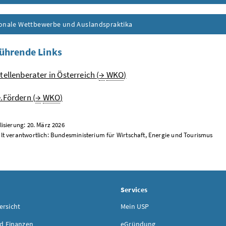
ionale Wettbewerbe und Auslandspraktika
ührende Links
tellenberater in Österreich (
→
WKO
)
.Fördern (
→
WKO
)
lisierung: 20. März 2026
lt verantwortlich: Bundesministerium für Wirtschaft, Energie und Tourismus
Services
rsicht
Mein USP
d Finanzen
eGründung