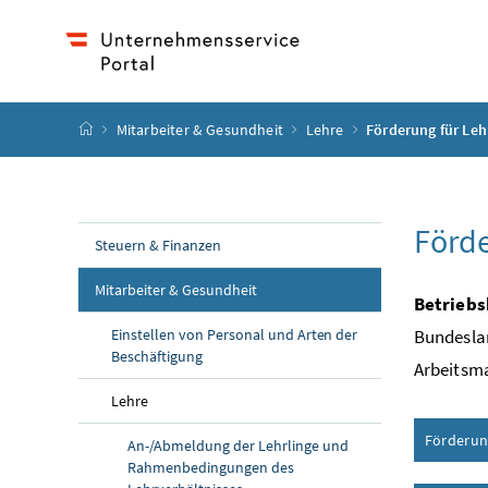
Accesskey
Accesskey
Accesskey
Accesskey
Zum Inhalt
Zum Hauptmenü
Zum Untermenü
Zur Suche
[4]
[1]
[3]
[2]
Startseite
Mitarbeiter & Gesundheit
Lehre
Förderung für Leh
Förde
Steuern & Finanzen
Mitarbeiter & Gesundheit
Betrieb
Einstellen von Personal und Arten der
Bundeslan
Beschäftigung
Arbeitsma
Lehre
Förderun
An-/Abmeldung der Lehrlinge und
Rahmenbedingungen des