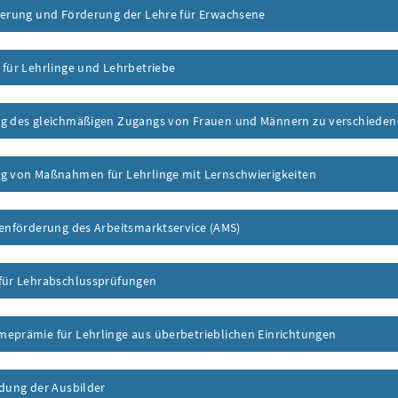
derung und Förderung der Lehre für Erwachsene
 für Lehrlinge und Lehrbetriebe
g des gleichmäßigen Zugangs von Frauen und Männern zu verschieden
g von Maßnahmen für Lehrlinge mit Lernschwierigkeiten
lenförderung des Arbeitsmarktservice (AMS)
für Lehrabschlussprüfungen
eprämie für Lehrlinge aus überbetrieblichen Einrichtungen
ldung der Ausbilder