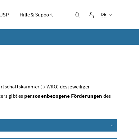
Ausgewählte Sprach
 USP
Hilfe & Support
Login
Suche einblenden
DE
Wirtschaftskammer (
→
WKO)
des jeweiligen
ers gibt es
personenbezogene Förderungen
des