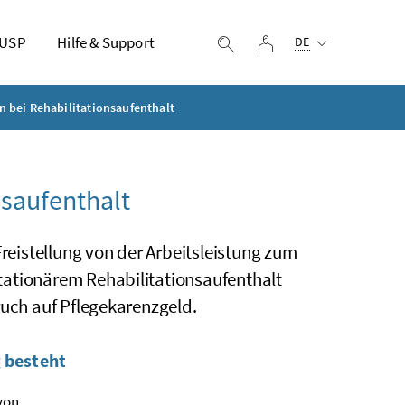
Ausgewählte Sprach
 USP
Hilfe & Support
Login
Suche einblenden
DE
n bei Rehabilitationsaufenthalt
nsaufenthalt
eistellung von der Arbeitsleistung zum
tationärem Rehabilitationsaufenthalt
ruch auf Pflegekarenzgeld.
g besteht
von