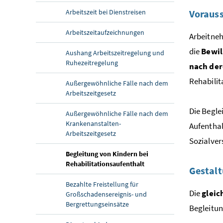
Arbeitszeit bei Dienstreisen
Vorauss
Arbeitszeitaufzeichnungen
Arbeitneh
die
Bewil
Aushang Arbeitszeitregelung und
Ruhezeitregelung
nach de
Rehabilit
Außergewöhnliche Fälle nach dem
Arbeitszeitgesetz
Die Begle
Außergewöhnliche Fälle nach dem
Krankenanstalten-
Aufenthal
Arbeitszeitgesetz
Sozialve
Begleitung von Kindern bei
Rehabilitationsaufenthalt
Gestalt
Bezahlte Freistellung für
Die
gleic
Großschadensereignis- und
Bergrettungseinsätze
Begleitu