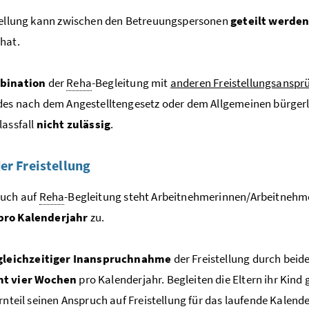
tellung kann zwischen den Betreuungspersonen
geteilt werde
hat.
bination
der
Reha
-Begleitung mit
anderen Freistellungsanspr
des nach dem Angestelltengesetz oder dem Allgemeinen bürger
lassfall
nicht zulässig
.
er Freistellung
ruch auf
Reha
-Begleitung steht Arbeitnehmerinnen/Arbeitneh
ro Kalenderjahr
zu.
gleichzeitiger Inanspruchnahme
der Freistellung durch beide
mt
vier Wochen
pro Kalenderjahr. Begleiten die Eltern ihr Kin
ernteil seinen Anspruch auf Freistellung für das laufende Kalend