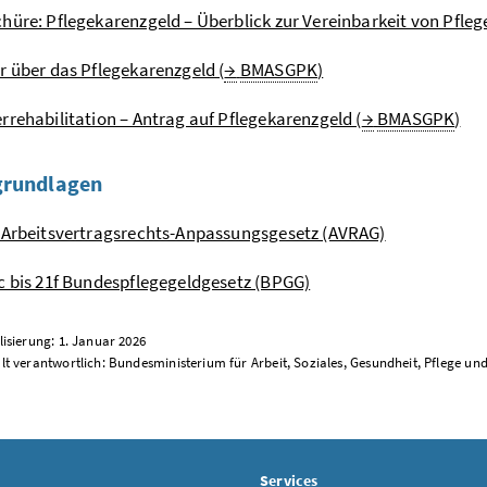
hüre: Pflegekarenzgeld – Überblick zur Vereinbarkeit von Pfleg
r über das Pflegekarenzgeld (
→
BMASGPK
)
rrehabilitation – Antrag auf Pflegekarenzgeld (
→
BMASGPK
)
grundlagen
 Arbeitsvertragsrechts-Anpassungsgesetz (AVRAG)
c bis 21f Bundespflegegeldgesetz (BPGG)
lisierung: 1. Januar 2026
lt verantwortlich: Bundesministerium für Arbeit, Soziales, Gesundheit, Pflege 
Services