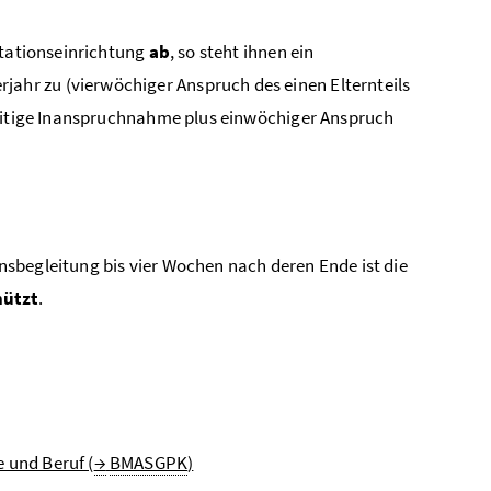
itationseinrichtung
ab
, so steht ihnen ein
jahr zu (vierwöchiger Anspruch des einen Elternteils
zeitige Inanspruchnahme plus einwöchiger Anspruch
sbegleitung bis vier Wochen nach deren Ende ist die
hützt
.
 und Beruf (
→
BMASGPK
)