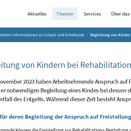
Aktuelles
Themen
Services
Über das
eitere Informationen zu Urlaub und Arbeitszeit
Begleitung von Kinder
itung von Kindern bei Rehabilitatio
 November 2023 haben Arbeitnehmende Anspruch auf Fr
er notwendigen Begleitung eines Kindes bei dessen s
tfall des Entgelts. Während dieser Zeit besteht Ansp
 für deren Begleitung der Anspruch auf Freistellun
mende können die Freistellung zur Rehabilitations-Begleitung 