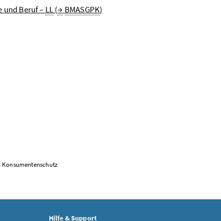
e und Beruf –
LL
(
→
BMASGPK
)
und Konsumentenschutz
Hilfe & Support