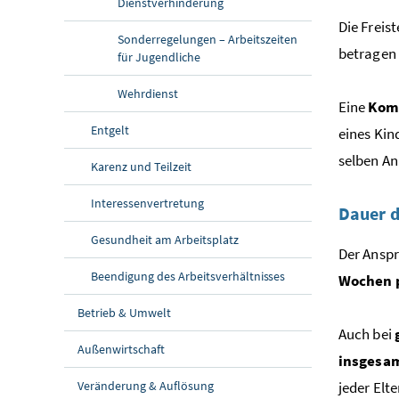
Dienstverhinderung
Die Freis
Sonderregelungen – Arbeitszeiten
betragen 
für Jugendliche
Wehrdienst
Eine
Kom
Entgelt
eines Kin
selben An
Karenz und Teilzeit
Interessenvertretung
Dauer d
Gesundheit am Arbeitsplatz
Der Ansp
Beendigung des Arbeitsverhältnisses
Wochen p
Betrieb & Umwelt
Auch bei
Außenwirtschaft
insgesa
Veränderung & Auflösung
jeder Elt