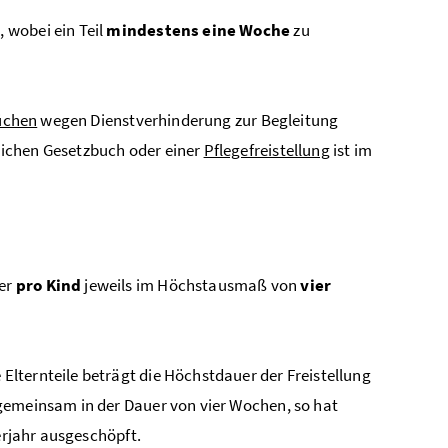
n
, wobei ein Teil
mindestens eine Woche
zu
üchen
wegen Dienstverhinderung zur Begleitung
lichen Gesetzbuch oder einer
Pflegefreistellung
ist im
mer
pro Kind
jeweils im Höchstausmaß von
vier
 Elternteile beträgt die Höchstdauer der Freistellung
d gemeinsam in der Dauer von vier Wochen, so hat
erjahr ausgeschöpft.