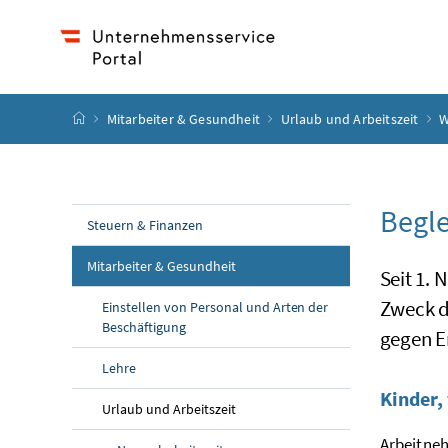
Accesskey
Accesskey
Accesskey
Accesskey
Zum Inhalt
Zum Hauptmenü
Zum Untermenü
Zur Suche
[4]
[1]
[3]
[2]
Startseite
Mitarbeiter & Gesundheit
Urlaub und Arbeitszeit
W
Begle
Steuern & Finanzen
Mitarbeiter & Gesundheit
Seit 1.
Zweck d
Einstellen von Personal und Arten der
Beschäftigung
gegen En
Lehre
Kinder,
Urlaub und Arbeitszeit
Arbeitneh