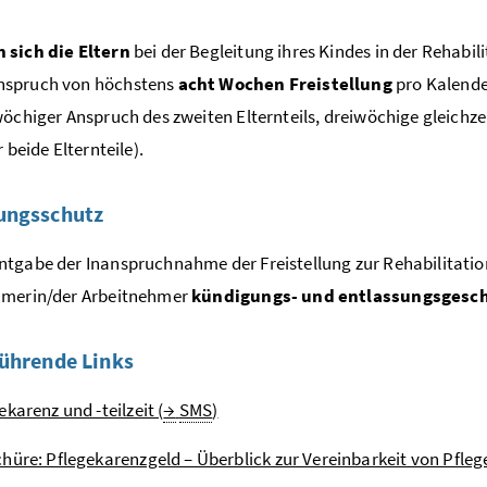
 sich die Eltern
bei der Begleitung ihres Kindes in der Rehabil
spruch von höchstens
acht Wochen Freistellung
pro Kalender
wöchiger Anspruch des zweiten Elternteils, dreiwöchige gleich
r beide Elternteile).
ungsschutz
tgabe der Inanspruchnahme der Freistellung zur Rehabilitation
hmerin/der Arbeitnehmer
kündigungs- und entlassungsgesc
ührende Links
ekarenz und -teilzeit (
→
SMS
)
hüre: Pflegekarenzgeld – Überblick zur Vereinbarkeit von Pflege