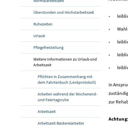
Normalarbeitszeit
Überstunden und Höchstarbeitszeit
leibl
Ruhezeiten
Wahl-
Urlaub
leibl
Pflegefreistellung
leibl
Weitere Informationen zu Urlaub und
Arbeitszeit
leibl
Pflichten in Zusammenhang mit
dem Fahrtenbuch (Lenkprotokoll)
in Anspr
zuständig
Arbeiten während der Wochenend-
und Feiertagsruhe
zur Reha
Arbeitszeit
Achtung:
Arbeitszeit Bäckereiarbeiter