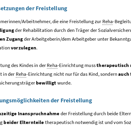
etzungen der Freistellung
merinnen/Arbeitnehmer, die eine Freistellung zur
Reha
-Begleit
ligung
der Rehabilitation durch den Träger der Sozialversiche
ren Zugang
der Arbeitgeberin/dem Arbeitgeber unter Bekanntga
ation
vorzulegen
.
itung des Kindes in der
Reha
-Einrichtung muss
therapeutisch
t in der
Reha
-Einrichtung nicht nur für das Kind, sondern
auch 
rsicherungsträger
bewilligt
wurde.
ungsmöglichkeiten der Freistellung
hzeitige Inanspruchnahme
der Freistellung durch beide Eltern
ng
beider Elternteile
therapeutisch notwendig ist und vom Sozi