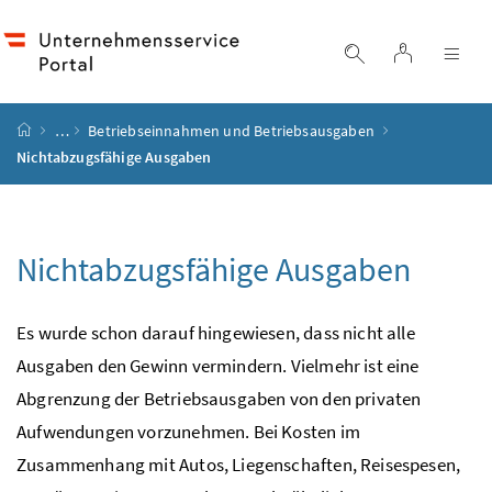
Accesskey
Accesskey
Accesskey
Accesskey
Zum Inhalt
Zum Hauptmenü
Zum Untermenü
Zur Suche
[4]
[1]
[3]
[2]
Login
Suche einblend
Nav
Startseite
…
Betriebseinnahmen und Betriebsausgaben
Nichtabzugsfähige Ausgaben
Nichtabzugsfähige Ausgaben
Es wurde schon darauf hingewiesen, dass nicht alle
Ausgaben den Gewinn vermindern. Vielmehr ist eine
Abgrenzung der Betriebsausgaben von den privaten
Aufwendungen vorzunehmen. Bei Kosten im
Zusammenhang mit Autos, Liegenschaften, Reisespesen,