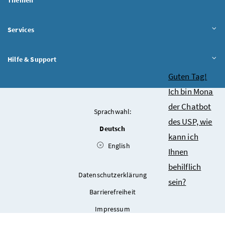
Services
Hilfe & Support
Chatbot
Guten Tag!
Ich bin Mona
der Chatbot
Sprachwahl:
des USP, wie
Deutsch
kann ich
English
Ihnen
behilflich
Datenschutzerklärung
sein?
Barrierefreiheit
Impressum