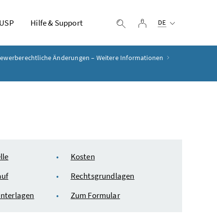
Ausgewählte Sprach
 USP
Hilfe & Support
Login
Suche einblenden
DE
ewerberechtliche Änderungen – Weitere Informationen
lle
Kosten
auf
Rechtsgrundlagen
Unterlagen
Zum Formular