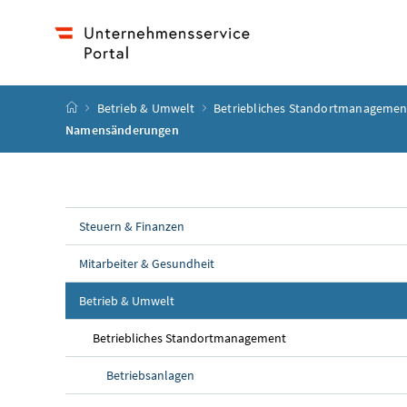
Accesskey
Accesskey
Accesskey
Accesskey
Zum Inhalt
Zum Hauptmenü
Zum Untermenü
Zur Suche
[4]
[1]
[3]
[2]
Startseite
Betrieb & Umwelt
Betriebliches Standortmanagemen
Namensänderungen
Steuern & Finanzen
Mitarbeiter & Gesundheit
Betrieb & Umwelt
Betriebliches Standortmanagement
Betriebsanlagen