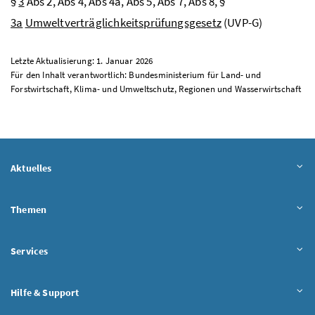
§
3
Abs
2,
Abs
4,
Abs
4a,
Abs
5,
Abs
7,
Abs
8, §
3a
Umweltverträglichkeitsprüfungsgesetz
(UVP-G)
Letzte Aktualisierung: 1. Januar 2026
Für den Inhalt verantwortlich: Bundesministerium für Land- und
Forstwirtschaft, Klima- und Umweltschutz, Regionen und Wasserwirtschaft
Aktuelles
Themen
Services
Hilfe & Support