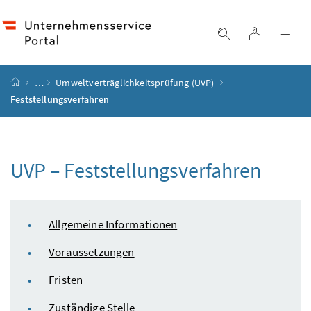
Accesskey
Accesskey
Accesskey
Accesskey
Zum Inhalt
Zum Hauptmenü
Zum Untermenü
Zur Suche
[4]
[1]
[3]
[2]
Login
Suche einblend
Nav
Startseite
…
Umweltverträglichkeitsprüfung (UVP)
Feststellungsverfahren
UVP – Feststellungsverfahren
Inhaltsverzeichnis
Allgemeine Informationen
Voraussetzungen
Fristen
Zuständige Stelle